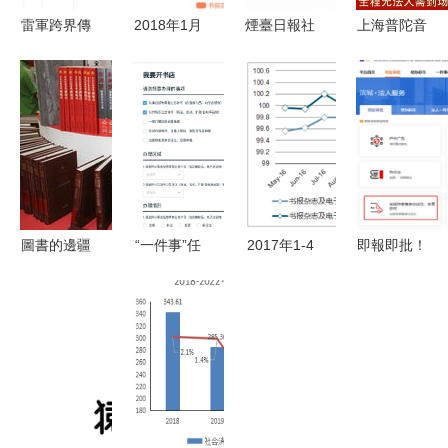
雷軍跨界傳
2018年1月
煙臺日報社
上海普陀音
聞再起 金
圖書與電子
通過“天眼
像制品銷售
山有意進軍
出版物價格
查”協助圖
許可證與報
餐飲業與電
同比上漲
書出版的背
刊零售業務
子出版零售
2.3% 市場
后邏輯
設立的必備
趨勢與消費
條件解析
洞察
圖書的邊疆
“一件事”任
2017年1-4
即報即批！
記第23屆全
意辦 深圳
月貴州書報
高新區完成
國圖書交易
打造政務服
雜志及電子
首例出版物
博覽會展場
務“一件事
出版物零售
零售經營許
一次辦”升
價格指數統
可智能審批
級版惠及電
計——聚焦
子出版物零
報刊零售趨