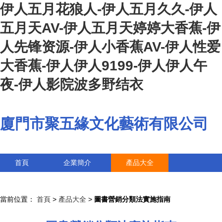
伊人五月花狼人-伊人五月久久-伊人
五月天AV-伊人五月天婷婷大香蕉-伊
人先锋资源-伊人小香蕉AV-伊人性爱
大香蕉-伊人伊人9199-伊人伊人午
夜-伊人影院波多野结衣
廈門市聚五緣文化藝術有限公司
首頁
企業簡介
產品大全
聯系我們
企業信息
訪客留言
當前位置：
首頁
>
產品大全
>
圖書營銷分類法實施指南