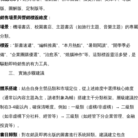
版、圖解版、定制版等。
銷售場景與營銷標簽維度
：
場景
：機場書店、校園書店、主題書店（如旅行主題、音樂主題）的專屬
分類。
標簽
：“新書速遞”、“編輯推薦”、“本月熱點”、“暑期閱讀”、“開學季必
備”、“企業團購優選”、“治愈系”、“燒腦神作”等。這類標簽靈活多變，是
驅動即時銷售的有力工具。
三、 實施步驟建議
體系搭建
：結合自身主營品類和市場定位，從上述維度中選擇核心維度
（通常以內容主題為主，讀者對象為輔）搭建主干分類框架。層級建議控
制在3-4級以內，確保清晰度。例如：一級類（虛構/非虛構）→ 二級類
（如非虛構下分社科、經管等）→ 三級類（如經管下分企業管理、金融
投資等）。
書目歸類
：對在銷及即將出版的圖書進行系統歸類。建議建立包含