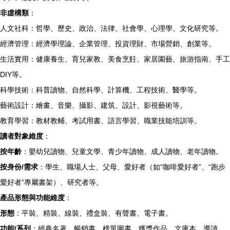
非虛構類
：
人文社科：哲學、歷史、政治、法律、社會學、心理學、文化研究等。
經濟管理：經濟學理論、企業管理、投資理財、市場營銷、創業等。
生活實用：健康養生、育兒家教、美食烹飪、家居園藝、旅游指南、手工
DIY等。
科學技術：科普讀物、自然科學、計算機、工程技術、醫學等。
藝術設計：繪畫、音樂、攝影、建筑、設計、影視藝術等。
教育學習：教材教輔、考試用書、語言學習、職業技能培訓等。
讀者對象維度
：
按年齡
：嬰幼兒讀物、兒童文學、青少年讀物、成人讀物、老年讀物。
按身份/需求
：學生、職場人士、父母、愛好者（如“咖啡愛好者”、“跑步
愛好者”專屬書架）、研究者等。
產品形態與功能維度
：
形態
：平裝、精裝、線裝、禮盒裝、有聲書、電子書。
功能/系列
：經典名著、暢銷書、榜單圖書、獲獎作品、文庫本、導讀