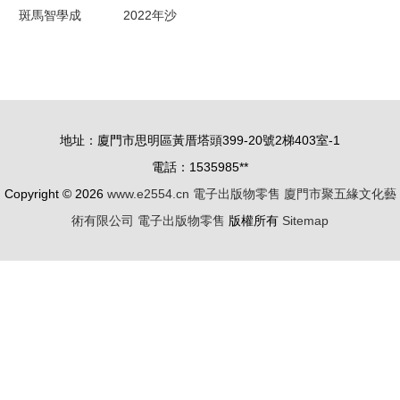
售行業
勢
斑馬智學成
2022年沙
立 猿輔導
依巴克區國
在渝推行出
民經濟和社
版業務
會發展統計
公報
地址：廈門市思明區黃厝塔頭399-20號2梯403室-1
電話：1535985**
Copyright © 2026
www.e2554.cn
電子出版物零售
廈門市聚五緣文化藝
術有限公司
電子出版物零售
版權所有
Sitemap