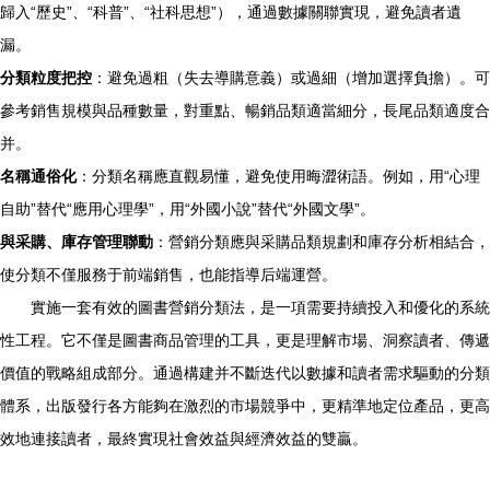
歸入“歷史”、“科普”、“社科思想”），通過數據關聯實現，避免讀者遺
漏。
分類粒度把控
：避免過粗（失去導購意義）或過細（增加選擇負擔）。可
參考銷售規模與品種數量，對重點、暢銷品類適當細分，長尾品類適度合
并。
名稱通俗化
：分類名稱應直觀易懂，避免使用晦澀術語。例如，用“心理
自助”替代“應用心理學”，用“外國小說”替代“外國文學”。
與采購、庫存管理聯動
：營銷分類應與采購品類規劃和庫存分析相結合，
使分類不僅服務于前端銷售，也能指導后端運營。
實施一套有效的圖書營銷分類法，是一項需要持續投入和優化的系統
性工程。它不僅是圖書商品管理的工具，更是理解市場、洞察讀者、傳遞
價值的戰略組成部分。通過構建并不斷迭代以數據和讀者需求驅動的分類
體系，出版發行各方能夠在激烈的市場競爭中，更精準地定位產品，更高
效地連接讀者，最終實現社會效益與經濟效益的雙贏。