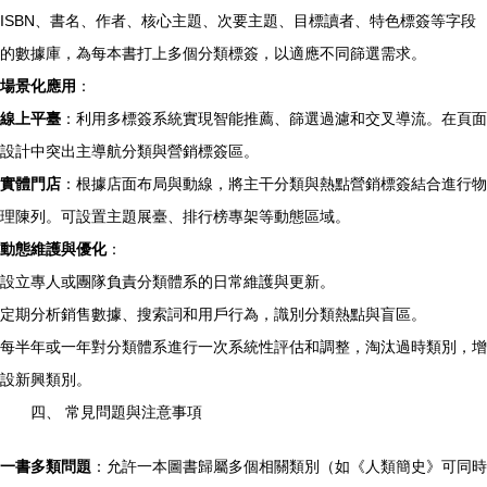
ISBN、書名、作者、核心主題、次要主題、目標讀者、特色標簽等字段
的數據庫，為每本書打上多個分類標簽，以適應不同篩選需求。
場景化應用
：
線上平臺
：利用多標簽系統實現智能推薦、篩選過濾和交叉導流。在頁面
設計中突出主導航分類與營銷標簽區。
實體門店
：根據店面布局與動線，將主干分類與熱點營銷標簽結合進行物
理陳列。可設置主題展臺、排行榜專架等動態區域。
動態維護與優化
：
設立專人或團隊負責分類體系的日常維護與更新。
定期分析銷售數據、搜索詞和用戶行為，識別分類熱點與盲區。
每半年或一年對分類體系進行一次系統性評估和調整，淘汰過時類別，增
設新興類別。
四、 常見問題與注意事項
一書多類問題
：允許一本圖書歸屬多個相關類別（如《人類簡史》可同時