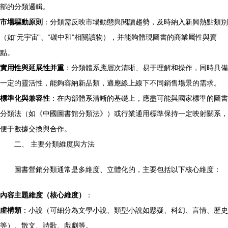
部的分類邏輯。
市場驅動原則
：分類需反映市場動態與閱讀趨勢，及時納入新興熱點類別
（如“元宇宙”、“碳中和”相關讀物），并能夠體現圖書的商業屬性與賣
點。
實用性與延展性并重
：分類體系應層次清晰、易于理解和操作，同時具備
一定的靈活性，能夠容納新品類，適應線上線下不同銷售場景的需求。
標準化與兼容性
：在內部體系清晰的基礎上，應盡可能與國家標準的圖書
分類法（如《中國圖書館分類法》）或行業通用標準保持一定映射關系，
便于數據交換與合作。
二、 主要分類維度與方法
圖書營銷分類通常是多維度、立體化的，主要包括以下核心維度：
內容主題維度（核心維度）
：
虛構類
：小說（可細分為文學小說、類型小說如懸疑、科幻、言情、歷史
等）、散文、詩歌、戲劇等。