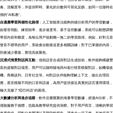
奏、流暢度等，并提供即時、量化的分數與可視化反饋，如同一位隨時在
側的“AI私教”。
自適應學習與個性化路徑
：人工智能算法能夠持續分析用戶的學習數據，
如發音弱點、練習頻率、進步速度等。基于這些數據，系統可以動態調整
學習內容和難度，為每位用戶規劃獨一無二的學習路徑。例如，針對元音
發音不標準的用戶，系統會自動推送更多相關訓練；對于已掌握的內容，
則會減少重復，實現高效聚焦。
沉浸式情景對話與互動
：借助語音合成與對話生成技術，軟件能夠構建豐
富的虛擬對話場景。用戶可以隨時隨地與AI進行情景模擬對話，如機場值
機、商務談判、日常社交等。AI對話伙伴能夠理解上下文，做出合理回
應，甚至模擬不同的口音和語速，為用戶提供接近真實的語言運用環境，
極大克服了“啞巴外語”的困境。
大數據分析與進步追蹤
：軟件后臺匯聚的海量學習數據，經過AI分析，不
僅能服務于個體，也能為教學研究提供洞察。對于用戶而言，清晰的學習