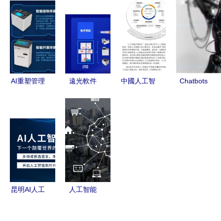
人工智能應
場需求分析
注 網絡安
中臺對安防
用軟件開發
應用軟件開
全博覽會深
行業軟件應
布局與前景
發的新浪潮
度探索其更
用的影響
分析
多可能
AI重塑管理
遠光軟件
中國人工智
Chatbots
遠光軟件在
全棧AI軟硬
能開源軟件
人工智能熱
2019重慶
一體，構筑
發展聯盟成
潮下的雙刃
智博會展示
人機共進的
立大會在京
劍
智能新范式
智能生態系
舉行，聚焦
統
AI應用軟件
開發新生態
昆明AI人工
人工智能
智能培訓班
驅動聯合國
掌握未來，
可持續發展