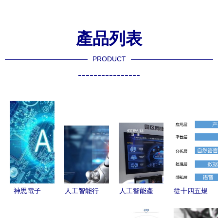
產品列表
PRODUCT
----------------
神思電子
人工智能行
人工智能產
從十四五規
（300479）
業前景與市
業發展引關
劃看AI開放