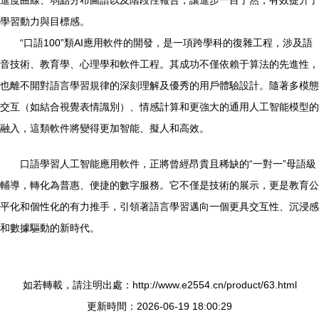
進度曲線、弱點分布圖譜以及階段性報告，讓進步一目了然，有效提升了
學習動力與目標感。
“口語100”類AI應用軟件的開發，是一項跨學科的復雜工程，涉及語
音技術、教育學、心理學和軟件工程。其成功不僅依賴于算法的先進性，
也離不開對語言學習規律的深刻理解及優秀的用戶體驗設計。隨著多模態
交互（如結合視覺表情識別）、情感計算和更強大的通用人工智能模型的
融入，這類軟件將變得更加智能、擬人和高效。
口語學習人工智能應用軟件，正將曾經昂貴且稀缺的“一對一”母語級
輔導，轉化為普惠、便捷的數字服務。它不僅是技術的展示，更是教育公
平化和個性化的有力推手，引領著語言學習邁向一個更具交互性、沉浸感
和數據驅動的新時代。
如若轉載，請注明出處：http://www.e2554.cn/product/63.html
更新時間：2026-06-19 18:00:29