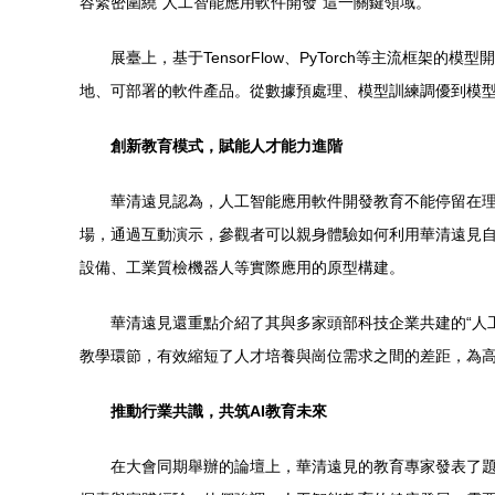
容緊密圍繞“人工智能應用軟件開發”這一關鍵領域。
展臺上，基于TensorFlow、PyTorch等主流
地、可部署的軟件產品。從數據預處理、模型訓練調優到模型
創新教育模式，賦能人才能力進階
華清遠見認為，人工智能應用軟件開發教育不能停留在理
場，通過互動演示，參觀者可以親身體驗如何利用華清遠見自
設備、工業質檢機器人等實際應用的原型構建。
華清遠見還重點介紹了其與多家頭部科技企業共建的“人
教學環節，有效縮短了人才培養與崗位需求之間的差距，為
推動行業共識，共筑AI教育未來
在大會同期舉辦的論壇上，華清遠見的教育專家發表了