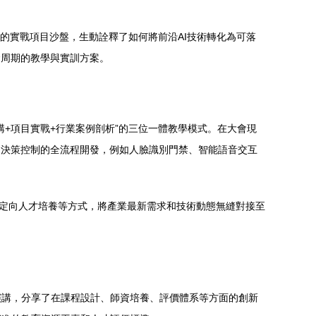
場景的實戰項目沙盤，生動詮釋了如何將前沿AI技術轉化為可落
命周期的教學與實訓方案。
+項目實戰+行業案例剖析”的三位一體教學模式。在大會現
到決策控制的全流程開發，例如人臉識別門禁、智能語音交互
、定向人才培養等方式，將產業最新需求和技術動態無縫對接至
演講，分享了在課程設計、師資培養、評價體系等方面的創新