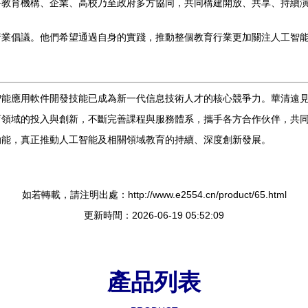
要教育機構、企業、高校乃至政府多方協同，共同構建開放、共享、持續
行業倡議。他們希望通過自身的實踐，推動整個教育行業更加關注人工智
智能應用軟件開發技能已成為新一代信息技術人才的核心競爭力。華清遠
育領域的投入與創新，不斷完善課程與服務體系，攜手各方合作伙伴，共
動能，真正推動人工智能及相關領域教育的持續、深度創新發展。
如若轉載，請注明出處：http://www.e2554.cn/product/65.html
更新時間：2026-06-19 05:52:09
產品列表