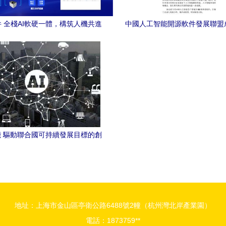
 全棧AI軟硬一體，構筑人機共進
中國人工智能開源軟件發展聯盟
的智能生態系統
在京舉行，聚焦AI應用軟件開
 驅動聯合國可持續發展目標的創
新引擎
地址：上海市金山區亭衛公路6488號2幢（杭州灣北岸產業園）
電話：1873759**