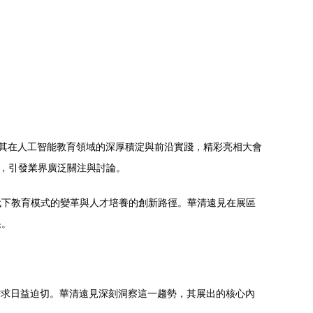
攜其在人工智能教育領域的深厚積淀與前沿實踐，精彩亮相大會
點，引發業界廣泛關注與討論。
代下教育模式的變革與人才培養的創新路徑。華清遠見在展區
果。
需求日益迫切。華清遠見深刻洞察這一趨勢，其展出的核心內